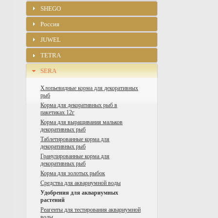
SHEGO
Россия
JUWEL
TETRA
SERA
Хлопьевидные корма для декоративных
рыб
Корма для декоративных рыб в
пакетиках 12г
Корма для выращивания мальков
декоративных рыб
Таблетированные корма для
декоративных рыб
Гранулированные корма для
декоративных рыб
Корма для золотых рыбок
Средства для аквариумной воды
Удобрения для аквариумных
растений
Реагенты для тестирования аквариумной
воды