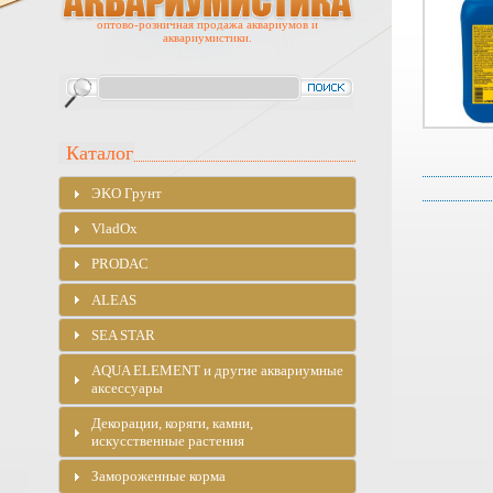
оптово-розничная продажа аквариумов и
аквариумистики.
Каталог
ЭKO Грунт
VladOx
PRODAC
ALEAS
SEA STAR
AQUA ELEMENT и другие аквариумные
аксессуары
Декорации, коряги, камни,
искусственные растения
Замороженные корма