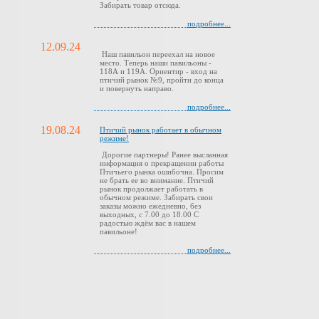
Забирать товар отсюда.
подробнее...
12.09.24
Наш павильон переехал на новое
место. Теперь наши павильоны -
118А и 119А. Ориентир - вход на
птичий рынок №9, пройти до конца
и повернуть направо.
подробнее...
19.08.24
Птичий рынок работает в обычном
режиме!
Дорогие партнеры! Ранее высланная
информация о прекращении работы
Птичьего рынка ошибочна. Просим
не брать ее во внимание. Птичий
рынок продолжает работать в
обычном режиме. Забирать свои
заказы можно ежедневно, без
выходных, с 7.00 до 18.00 С
радостью ждём вас в нашем
павильоне!
подробнее...