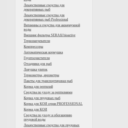
Лекарственные средства для
декоративных рыб
Лекарственные средства для
декоративных рыб Professional
Витамины и средства для аквариумной
воды
Внешние фильтры SERAfil bioactive
Tермонагреватели
Компрессоры
Автоматическая кормушка
Грунтоочистители
Отсадники для рыб
Ловушка улиток
Термометры, ареометры
Пакеты для транспортировки рыб
Корма для рептилий
Средства по уходу за рептилиями
Корма для прудовых рыб
Корма для КОИ серии PROFESSIONAL
Корма для КОИ
Средства по уходу и обогащению
прудовой воды
Лекарственные средства для прудовых