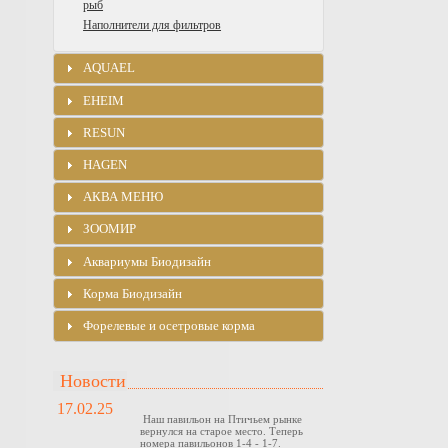
рыб
Наполнители для фильтров
AQUAEL
EHEIM
RESUN
HAGEN
АКВА МЕНЮ
ЗООМИР
Аквариумы Биодизайн
Корма Биодизайн
Форелевые и осетровые корма
Новости
17.02.25
Наш павильон на Птичьем рынке
вернулся на старое место. Теперь
номера павильонов 1-4 - 1-7.