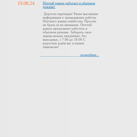
19.08.24
Птичий рынок работает в обычном
режиме!
Дорогие партнеры! Ранее высланная
информация о прекращении работы
Птичьего рынка ошибочна. Просим
не брать ее во внимание. Птичий
рынок продолжает работать в
обычном режиме. Забирать свои
заказы можно ежедневно, без
выходных, с 7.00 до 18.00 С
радостью ждём вас в нашем
павильоне!
подробнее...