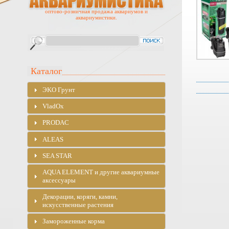
оптово-розничная продажа аквариумов и
аквариумистики.
Каталог
ЭKO Грунт
VladOx
PRODAC
ALEAS
SEA STAR
AQUA ELEMENT и другие аквариумные
аксессуары
Декорации, коряги, камни,
искусственные растения
Замороженные корма