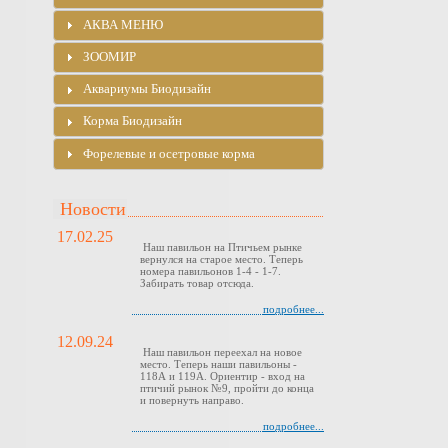
АКВА МЕНЮ
ЗООМИР
Аквариумы Биодизайн
Корма Биодизайн
Форелевые и осетровые корма
Новости
17.02.25
Наш павильон на Птичьем рынке
вернулся на старое место. Теперь
номера павильонов 1-4 - 1-7.
Забирать товар отсюда.
подробнее...
12.09.24
Наш павильон переехал на новое
место. Теперь наши павильоны -
118А и 119А. Ориентир - вход на
птичий рынок №9, пройти до конца
и повернуть направо.
подробнее...