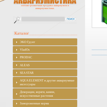
оптово-розничная продажа аквариумов и
аквариумистики.
Каталог
ЭKO Грунт
VladOx
PRODAC
ALEAS
SEA STAR
AQUA ELEMENT и другие аквариумные
аксессуары
Декорации, коряги, камни,
искусственные растения
Замороженные корма