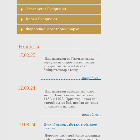
Аквариумы Биодизайн
Корма Биодизайн
Форелевые и осетровые корма
Новости
17.02.25
Наш павильон на Птичьем рынке
вернулся на старое место. Теперь
номера павильонов 1-4 - 1-7.
Забирать товар отсюда.
подробнее...
12.09.24
Наш павильон переехал на новое
место. Теперь наши павильоны -
118А и 119А. Ориентир - вход на
птичий рынок №9, пройти до конца
и повернуть направо.
подробнее...
19.08.24
Птичий рынок работает в обычном
режиме!
Дорогие партнеры! Ранее высланная
информация о прекращении работы