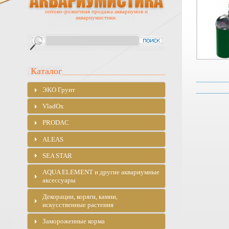
оптово-розничная продажа аквариумов и
аквариумистики.
Каталог
ЭKO Грунт
VladOx
PRODAC
ALEAS
SEA STAR
AQUA ELEMENT и другие аквариумные
аксессуары
Декорации, коряги, камни,
искусственные растения
Замороженные корма