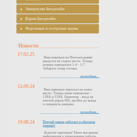
Аквариумы Биодизайн
Корма Биодизайн
Форелевые и осетровые корма
Новости
17.02.25
Наш павильон на Птичьем рынке
вернулся на старое место. Теперь
номера павильонов 1-4 - 1-7.
Забирать товар отсюда.
подробнее...
12.09.24
Наш павильон переехал на новое
место. Теперь наши павильоны -
118А и 119А. Ориентир - вход на
птичий рынок №9, пройти до конца
и повернуть направо.
подробнее...
19.08.24
Птичий рынок работает в обычном
режиме!
Дорогие партнеры! Ранее высланная
информация о прекращении работы