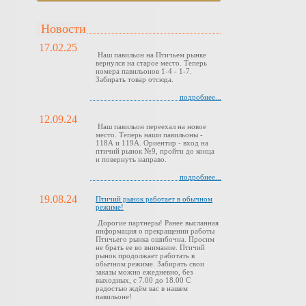
Новости
17.02.25
Наш павильон на Птичьем рынке
вернулся на старое место. Теперь
номера павильонов 1-4 - 1-7.
Забирать товар отсюда.
подробнее...
12.09.24
Наш павильон переехал на новое
место. Теперь наши павильоны -
118А и 119А. Ориентир - вход на
птичий рынок №9, пройти до конца
и повернуть направо.
подробнее...
19.08.24
Птичий рынок работает в обычном
режиме!
Дорогие партнеры! Ранее высланная
информация о прекращении работы
Птичьего рынка ошибочна. Просим
не брать ее во внимание. Птичий
рынок продолжает работать в
обычном режиме. Забирать свои
заказы можно ежедневно, без
выходных, с 7.00 до 18.00 С
радостью ждём вас в нашем
павильоне!