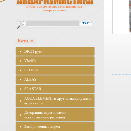
оптово-розничная продажа аквариумов и
аквариумистики.
Каталог
ЭKO Грунт
VladOx
PRODAC
ALEAS
SEA STAR
AQUA ELEMENT и другие аквариумные
аксессуары
Декорации, коряги, камни,
искусственные растения
Замороженные корма