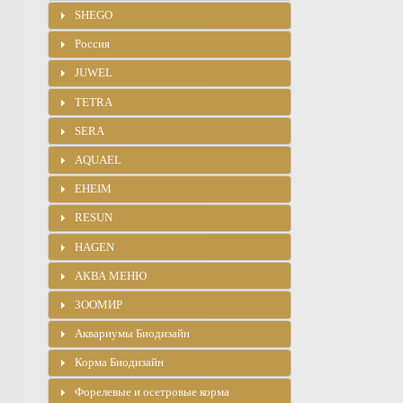
SHEGO
Россия
JUWEL
TETRA
SERA
AQUAEL
EHEIM
RESUN
HAGEN
АКВА МЕНЮ
ЗООМИР
Аквариумы Биодизайн
Корма Биодизайн
Форелевые и осетровые корма