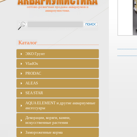
оптово-розничная продажа аквариумов и
аквариумистики.
Каталог
ЭKO Грунт
VladOx
PRODAC
ALEAS
SEA STAR
AQUA ELEMENT и другие аквариумные
аксессуары
Декорации, коряги, камни,
искусственные растения
Замороженные корма