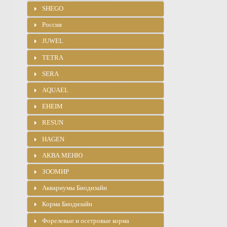
SHEGO
Россия
JUWEL
TETRA
SERA
AQUAEL
EHEIM
RESUN
HAGEN
АКВА МЕНЮ
ЗООМИР
Аквариумы Биодизайн
Корма Биодизайн
Форелевые и осетровые корма