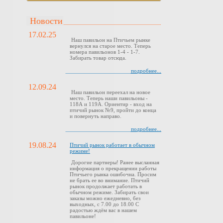
Новости
17.02.25
Наш павильон на Птичьем рынке
вернулся на старое место. Теперь
номера павильонов 1-4 - 1-7.
Забирать товар отсюда.
подробнее...
12.09.24
Наш павильон переехал на новое
место. Теперь наши павильоны -
118А и 119А. Ориентир - вход на
птичий рынок №9, пройти до конца
и повернуть направо.
подробнее...
19.08.24
Птичий рынок работает в обычном
режиме!
Дорогие партнеры! Ранее высланная
информация о прекращении работы
Птичьего рынка ошибочна. Просим
не брать ее во внимание. Птичий
рынок продолжает работать в
обычном режиме. Забирать свои
заказы можно ежедневно, без
выходных, с 7.00 до 18.00 С
радостью ждём вас в нашем
павильоне!