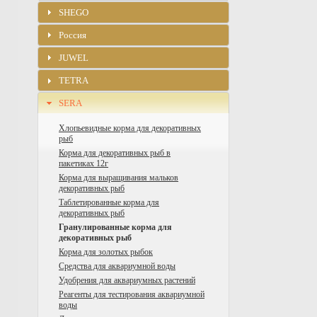
SHEGO
Россия
JUWEL
TETRA
SERA
Хлопьевидные корма для декоративных
рыб
Корма для декоративных рыб в
пакетиках 12г
Корма для выращивания мальков
декоративных рыб
Таблетированные корма для
декоративных рыб
Гранулированные корма для
декоративных рыб
Корма для золотых рыбок
Средства для аквариумной воды
Удобрения для аквариумных растений
Реагенты для тестирования аквариумной
воды