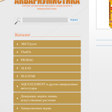
оптово-розничная продажа аквариумов и
аквариумистики.
Каталог
ЭKO Грунт
VladOx
PRODAC
ALEAS
SEA STAR
AQUA ELEMENT и другие аквариумные
аксессуары
Декорации, коряги, камни,
искусственные растения
Замороженные корма