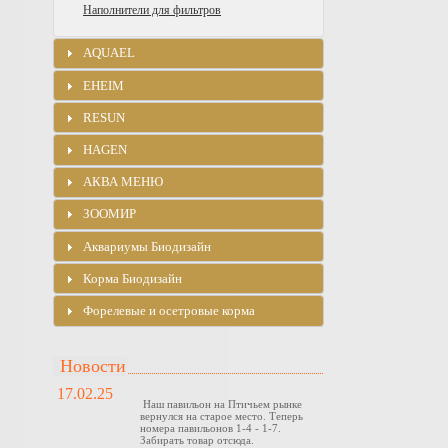
Наполнители для фильтров
AQUAEL
EHEIM
RESUN
HAGEN
АКВА МЕНЮ
ЗООМИР
Аквариумы Биодизайн
Корма Биодизайн
Форелевые и осетровые корма
Новости
17.02.25
Наш павильон на Птичьем рынке
вернулся на старое место. Теперь
номера павильонов 1-4 - 1-7.
Забирать товар отсюда.