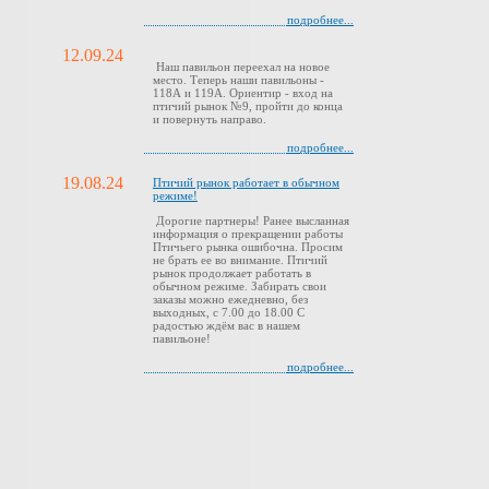
подробнее...
12.09.24
Наш павильон переехал на новое
место. Теперь наши павильоны -
118А и 119А. Ориентир - вход на
птичий рынок №9, пройти до конца
и повернуть направо.
подробнее...
19.08.24
Птичий рынок работает в обычном
режиме!
Дорогие партнеры! Ранее высланная
информация о прекращении работы
Птичьего рынка ошибочна. Просим
не брать ее во внимание. Птичий
рынок продолжает работать в
обычном режиме. Забирать свои
заказы можно ежедневно, без
выходных, с 7.00 до 18.00 С
радостью ждём вас в нашем
павильоне!
подробнее...