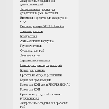
Лекарственные средства для
декоративных рыб
Лекарственные средства для
декоративных рыб Professional
Витамины и средства для аквариумной
воды
Внешние фильтры SERAfil bioactive
Tермонагреватели
Компрессоры
Автоматическая кормушка
Грунтоочистители
Отсадники для рыб
Ловушка улиток
Термометры, ареометры
Пакеты для транспортировки рыб
Корма для рептилий
Средства по уходу за рептилиями
Корма для прудовых рыб
Корма для КОИ серии PROFESSIONAL
Корма для КОИ
Средства по уходу и обогащению
прудовой воды
Лекарственные средства для прудовых
рыб