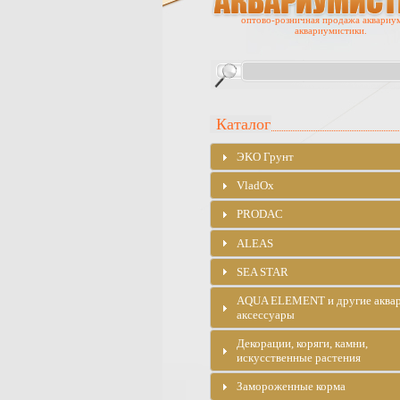
оптово-розничная продажа аквариу
аквариумистики.
Каталог
ЭKO Грунт
VladOx
PRODAC
ALEAS
SEA STAR
AQUA ELEMENT и другие аква
аксессуары
Декорации, коряги, камни,
искусственные растения
Замороженные корма