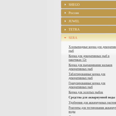
SHEGO
Россия
JUWEL
TETRA
SERA
Хлопьевидные корма для декорати
рыб
Корма для декоративных рыб в
пакетиках 12г
Корма для выращивания мальков
декоративных рыб
Таблетированные корма для
декоративных рыб
Гранулированные корма для
декоративных рыб
Корма для золотых рыбок
Средства для аквариумной воды
Удобрения для аквариумных растен
Реагенты для тестирования аквари
воды