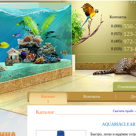
Контакты
550-
8 (800)
123-
8 (925)
972-
8 (495)
573-
8 (929)
О компани
Каталог
Контакты
До
Каталог
Скачать прайс
AQUARIACLEAR
Быстро, легко и надёжно уст