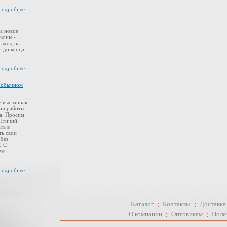
подробнее...
а новое
ьоны -
 вход на
 до конца
подробнее...
в обычном
 высланная
ии работы
а. Просим
 Птичий
ть в
ть свои
 без
0 С
ем
подробнее...
Каталог
Контакты
Доставка
О компании
Оптовикам
Поле