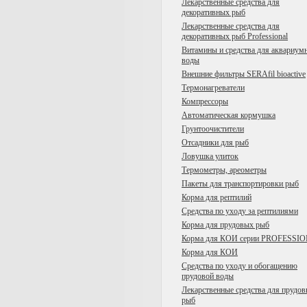
Лекарственные средства для
декоративных рыб
Лекарственные средства для
декоративных рыб Professional
Витамины и средства для аквариум
воды
Внешние фильтры SERAfil bioactive
Tермонагреватели
Компрессоры
Автоматическая кормушка
Грунтоочистители
Отсадники для рыб
Ловушка улиток
Термометры, ареометры
Пакеты для транспортировки рыб
Корма для рептилий
Средства по уходу за рептилиями
Корма для прудовых рыб
Корма для КОИ серии PROFESSI
Корма для КОИ
Средства по уходу и обогащению
прудовой воды
Лекарственные средства для прудо
рыб