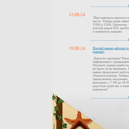
12.09.24
Наш павильон переехал н
место. Теперь наши павил
118А и 119А. Ориентир -
птичий рынок №9, пройти
и повернуть направо.
19.08.24
Птичий рынок работает 
режиме!
Дорогие партнеры! Ранее
информация о прекращен
Птичьего рынка ошибочн
не брать ее во внимание.
рынок продолжает работа
обычном режиме. Забира
заказы можно ежедневно,
выходных, с 7.00 до 18.0
радостью ждём вас в наш
павильоне!