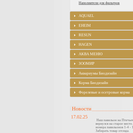
Наполнители для фильтров
AQUAEL
EHEIM
RESUN
HAGEN
АКВА МЕНЮ
ЗООМИР
Аквариумы Биодизайн
Корма Биодизайн
Форелевые и осетровые корма
Новости
17.02.25
Наш павильон на Птичье
вернулся на старое место
номера павильонов 1-4 - 1
Забирать товар отсюда.