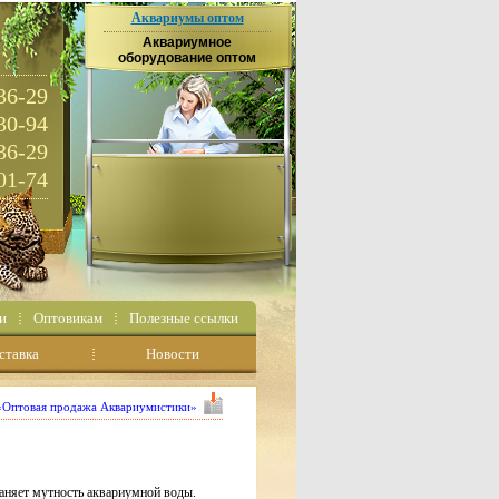
Аквариумы оптом
Аквариумное
оборудование оптом
36-29
30-94
36-29
01-74
и
Оптовикам
Полезные ссылки
ставка
Новости
 «Оптовая продажа Аквариумистики»
раняет мутность аквариумной воды.