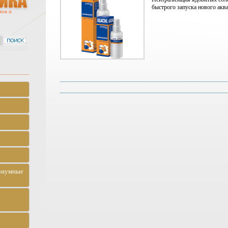
быстрого запуска нового акв
мов и
риумные