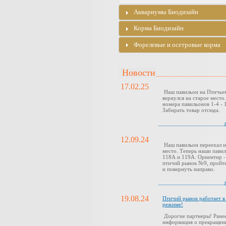
Аквариумы Биодизайн
Корма Биодизайн
Форелевые и осетровые корма
Новости
17.02.25
Наш павильон на Птичье
вернулся на старое место
номера павильонов 1-4 - 1
Забирать товар отсюда.
12.09.24
Наш павильон переехал н
место. Теперь наши павил
118А и 119А. Ориентир -
птичий рынок №9, пройти
и повернуть направо.
19.08.24
Птичий рынок работает 
режиме!
Дорогие партнеры! Ранее
информация о прекращен