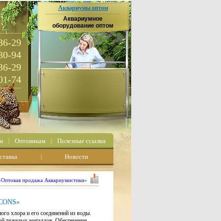
Аквариумы оптом
Аквариумное
оборудование оптом
36-29
30-94
36-29
01-74
и
Оптовикам
Полезные ссылки
ставка
Новости
 «Оптовая продажа Аквариумистики»
ACONS»
ого хлора и его соединений из воды.
ей тяжелых металлов. Обеспечение