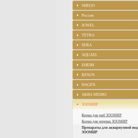
SHEGO
Россия
JUWEL
TETRA
SERA
AQUAEL
EHEIM
RESUN
HAGEN
АКВА МЕНЮ
ЗООМИР
Корма для рыб ЗООМИР
Корма для черепах ЗООМИР
Препараты для аквариумной во
ЗООМИР