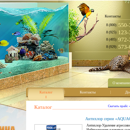
Контакты
550-
8 (800)
123-
8 (925)
972-
8 (495)
573-
8 (929)
О компани
Каталог
Контакты
До
Каталог
Скачать прайс
Антихлор серии «AQU
Антихлор-Удаление агрессивн
Нейтрализация ядовитых сол