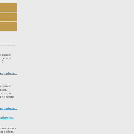
м рынке
. Теперь
-7.
подробнее...
а новое
ьоны -
 вход на
 до конца
подробнее...
в обычном
 высланная
ии работы