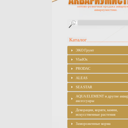
оптово-розничная продажа аквариу
аквариумистики.
Каталог
ЭKO Грунт
VladOx
PRODAC
ALEAS
SEA STAR
AQUA ELEMENT и другие аква
аксессуары
Декорации, коряги, камни,
искусственные растения
Замороженные корма