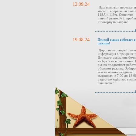
12.09.24
Наш павильон переехал н
место. Теперь наши павил
118А и 119А. Ориентир -
птичий рынок №9, пройти
и повернуть направо.
19.08.24
Птичий рынок работает 
режиме!
Дорогие партнеры! Ранее
информация о прекращен
Птичьего рынка ошибочн
не брать ее во внимание.
рынок продолжает работа
обычном режиме. Забира
заказы можно ежедневно,
выходных, с 7.00 до 18.0
радостью ждём вас в наш
павильоне!