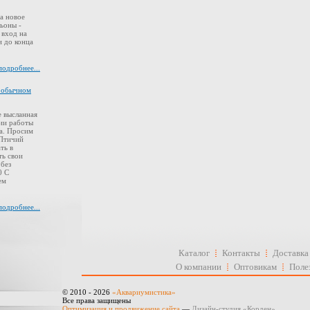
а новое
ьоны -
 вход на
 до конца
подробнее...
в обычном
 высланная
ии работы
а. Просим
 Птичий
ть в
ть свои
 без
0 С
ем
подробнее...
Каталог
Контакты
Доставка
О компании
Оптовикам
Поле
© 2010 - 2026
«Аквариумистика»
Все права защищены
Оптимизация и продвижение сайта
—
Дизайн-студия «Корден»