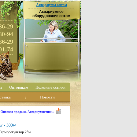
Аквариумы оптом
Аквариумное
оборудование оптом
36-29
30-94
36-29
01-74
и
Оптовикам
Полезные ссылки
ставка
Новости
 «Оптовая продажа Аквариумистики»
w - 300w
ерморегулятор 25w