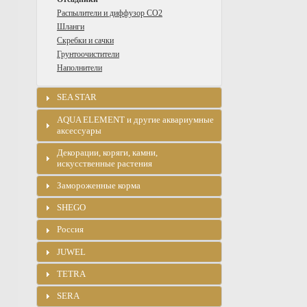
Распылители и диффузор CO2
Шланги
Скребки и сачки
Грунтоочистители
Наполнители
SEA STAR
AQUA ELEMENT и другие аквариумные
аксессуары
Декорации, коряги, камни,
искусственные растения
Замороженные корма
SHEGO
Россия
JUWEL
TETRA
SERA