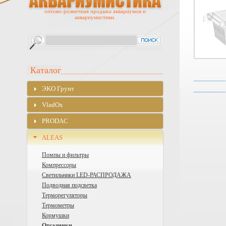
оптово-розничная продажа аквариумов и
аквариумистики.
Каталог
ЭKO Грунт
VladOx
PRODAC
ALEAS
Помпы и фильтры
Компрессоры
Cветильники LED-РАСПРОДАЖА
Подводная подсветка
Терморегуляторы
Термометры
Кормушки
Отсадники