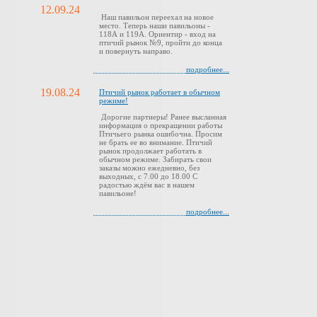
12.09.24
Наш павильон переехал на новое
место. Теперь наши павильоны -
118А и 119А. Ориентир - вход на
птичий рынок №9, пройти до конца
и повернуть направо.
подробнее...
19.08.24
Птичий рынок работает в обычном
режиме!
Дорогие партнеры! Ранее высланная
информация о прекращении работы
Птичьего рынка ошибочна. Просим
не брать ее во внимание. Птичий
рынок продолжает работать в
обычном режиме. Забирать свои
заказы можно ежедневно, без
выходных, с 7.00 до 18.00 С
радостью ждём вас в нашем
павильоне!
подробнее...