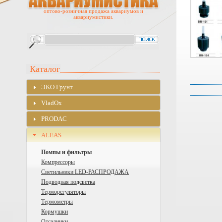
оптово-розничная продажа аквариумов и
аквариумистики.
Каталог
ЭKO Грунт
VladOx
PRODAC
ALEAS
Помпы и фильтры
Компрессоры
Cветильники LED-РАСПРОДАЖА
Подводная подсветка
Терморегуляторы
Термометры
Кормушки
Отсадники