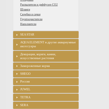
Распылители и диффузор CO2
Шланги
Скребки и сачки
Грунтоочистители
Наполнители
SEA STAR
AQUA ELEMENT и другие аквариумные
аксессуары
Декорации, коряги, камни,
искусственные растения
Замороженные корма
SHEGO
Россия
JUWEL
TETRA
SERA