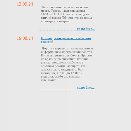
12.09.24
Наш павильон переехал на новое
место. Теперь наши павильоны -
118А и 119А. Ориентир - вход на
птичий рынок №9, пройти до конца
и повернуть направо.
подробнее...
19.08.24
Птичий рынок работает в обычном
режиме!
Дорогие партнеры! Ранее высланная
информация о прекращении работы
Птичьего рынка ошибочна. Просим
не брать ее во внимание. Птичий
рынок продолжает работать в
обычном режиме. Забирать свои
заказы можно ежедневно, без
выходных, с 7.00 до 18.00 С
радостью ждём вас в нашем
павильоне!
подробнее...