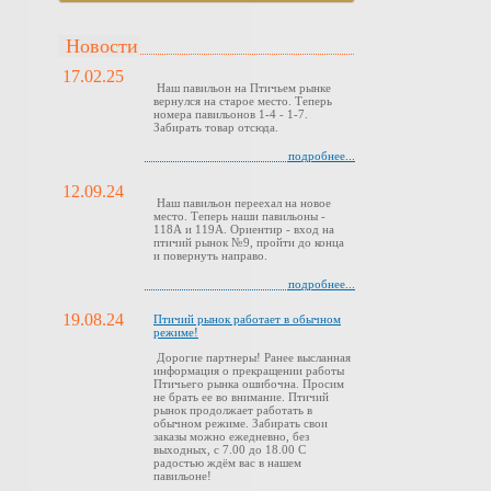
Новости
17.02.25
Наш павильон на Птичьем рынке
вернулся на старое место. Теперь
номера павильонов 1-4 - 1-7.
Забирать товар отсюда.
подробнее...
12.09.24
Наш павильон переехал на новое
место. Теперь наши павильоны -
118А и 119А. Ориентир - вход на
птичий рынок №9, пройти до конца
и повернуть направо.
подробнее...
19.08.24
Птичий рынок работает в обычном
режиме!
Дорогие партнеры! Ранее высланная
информация о прекращении работы
Птичьего рынка ошибочна. Просим
не брать ее во внимание. Птичий
рынок продолжает работать в
обычном режиме. Забирать свои
заказы можно ежедневно, без
выходных, с 7.00 до 18.00 С
радостью ждём вас в нашем
павильоне!