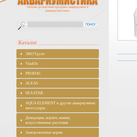
оптово-розничная продажа аквариумов и
аквариумистики.
Каталог
ЭKO Грунт
VladOx
PRODAC
ALEAS
SEA STAR
AQUA ELEMENT и другие аквариумные
аксессуары
Декорации, коряги, камни,
искусственные растения
Замороженные корма