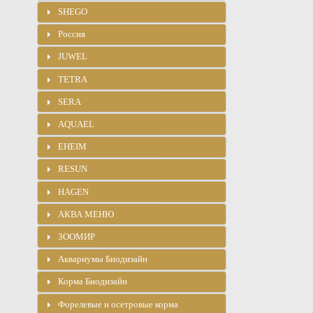
SHEGO
Россия
JUWEL
TETRA
SERA
AQUAEL
EHEIM
RESUN
HAGEN
АКВА МЕНЮ
ЗООМИР
Аквариумы Биодизайн
Корма Биодизайн
Форелевые и осетровые корма