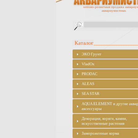
оптово-розничная продажа аквариу
аквариумистики.
Каталог
ЭKO Грунт
VladOx
PRODAC
ALEAS
SEA STAR
AQUA ELEMENT и другие аква
аксессуары
Декорации, коряги, камни,
искусственные растения
Замороженные корма