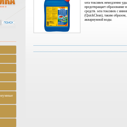
sera токсивек немедленно уда
мов и
предотвращает образование н
средств. sera токсивек с ин
(QuickClean), таким образом,
аквариумной воды.
риумные