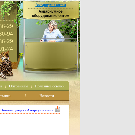
Аквариумы оптом
Аквариумное
оборудование оптом
36-29
30-94
36-29
01-74
и
Оптовикам
Полезные ссылки
ставка
Новости
 «Оптовая продажа Аквариумистики»