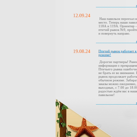
12.09.24
Наш павильон переехал н
место. Теперь наши павил
118А и 119А. Ориентир -
птичий рынок №9, пройти
и повернуть направо.
19.08.24
Птичий рынок работает 
режиме!
Дорогие партнеры! Ранее
информация о прекращен
Птичьего рынка ошибочн
не брать ее во внимание.
рынок продолжает работа
обычном режиме. Забира
заказы можно ежедневно,
выходных, с 7.00 до 18.0
радостью ждём вас в наш
павильоне!