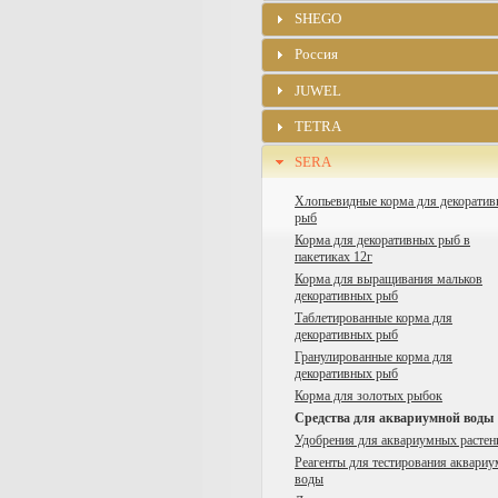
SHEGO
Россия
JUWEL
TETRA
SERA
Хлопьевидные корма для декорати
рыб
Корма для декоративных рыб в
пакетиках 12г
Корма для выращивания мальков
декоративных рыб
Таблетированные корма для
декоративных рыб
Гранулированные корма для
декоративных рыб
Корма для золотых рыбок
Средства для аквариумной воды
Удобрения для аквариумных растен
Реагенты для тестирования аквари
воды