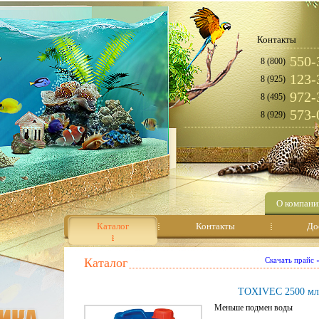
Контакты
550-
8 (800)
123-
8 (925)
972-
8 (495)
573-
8 (929)
О компани
Каталог
Контакты
До
Каталог
Скачать прайс
TOXIVEC 2500 мл
Меньше подмен воды