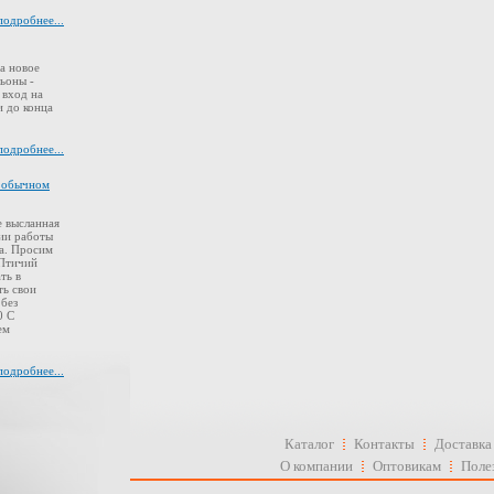
подробнее...
а новое
ьоны -
 вход на
 до конца
подробнее...
в обычном
 высланная
ии работы
а. Просим
 Птичий
ть в
ть свои
 без
0 С
ем
подробнее...
Каталог
Контакты
Доставка
О компании
Оптовикам
Поле