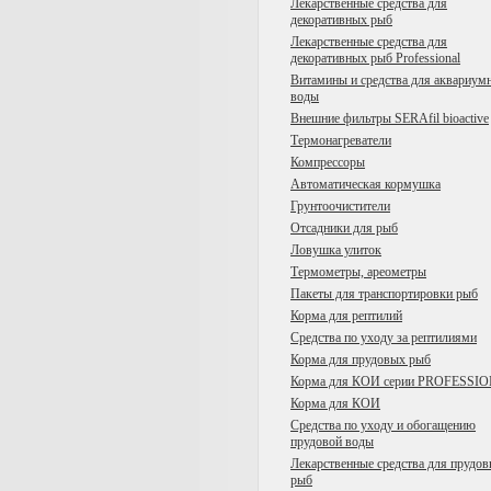
Лекарственные средства для
декоративных рыб
Лекарственные средства для
декоративных рыб Professional
Витамины и средства для аквариум
воды
Внешние фильтры SERAfil bioactive
Tермонагреватели
Компрессоры
Автоматическая кормушка
Грунтоочистители
Отсадники для рыб
Ловушка улиток
Термометры, ареометры
Пакеты для транспортировки рыб
Корма для рептилий
Средства по уходу за рептилиями
Корма для прудовых рыб
Корма для КОИ серии PROFESSI
Корма для КОИ
Средства по уходу и обогащению
прудовой воды
Лекарственные средства для прудо
рыб