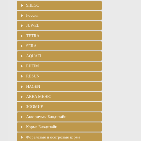
SHEGO
Россия
JUWEL
TETRA
SERA
AQUAEL
EHEIM
RESUN
HAGEN
АКВА МЕНЮ
ЗООМИР
Аквариумы Биодизайн
Корма Биодизайн
Форелевые и осетровые корма