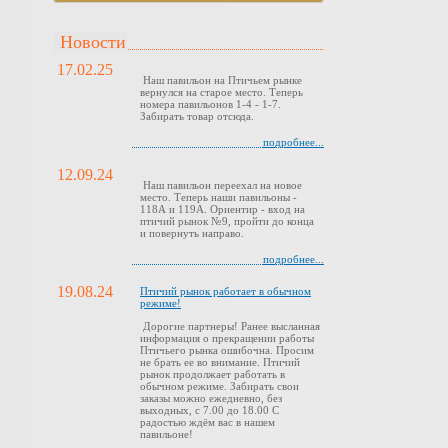
Новости
17.02.25
Наш павильон на Птичьем рынке
вернулся на старое место. Теперь
номера павильонов 1-4 - 1-7.
Забирать товар отсюда.
подробнее...
12.09.24
Наш павильон переехал на новое
место. Теперь наши павильоны -
118А и 119А. Ориентир - вход на
птичий рынок №9, пройти до конца
и повернуть направо.
подробнее...
19.08.24
Птичий рынок работает в обычном
режиме!
Дорогие партнеры! Ранее высланная
информация о прекращении работы
Птичьего рынка ошибочна. Просим
не брать ее во внимание. Птичий
рынок продолжает работать в
обычном режиме. Забирать свои
заказы можно ежедневно, без
выходных, с 7.00 до 18.00 С
радостью ждём вас в нашем
павильоне!