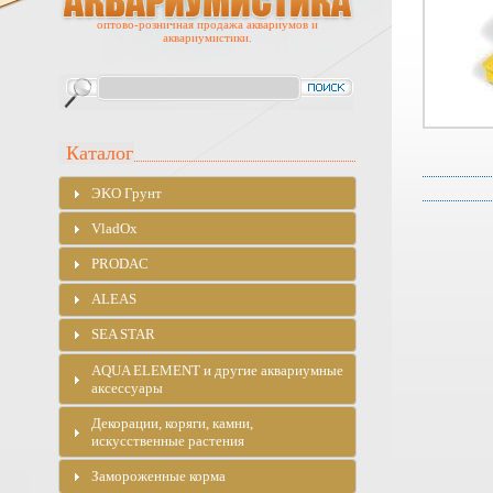
оптово-розничная продажа аквариумов и
аквариумистики.
Каталог
ЭKO Грунт
VladOx
PRODAC
ALEAS
SEA STAR
AQUA ELEMENT и другие аквариумные
аксессуары
Декорации, коряги, камни,
искусственные растения
Замороженные корма