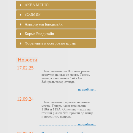
АКВА МЕНЮ
ЗООМИР
Аквариумы Биодизайн
Корма Биодизайн
Форелевые и осетровые корма
Новости
17.02.25
Наш павильон на Птичьем рынке
вернулся на старое место. Теперь
номера павильонов 1-4 - 1-7.
Забирать товар отсюда.
подробнее...
12.09.24
Наш павильон переехал на новое
место. Теперь наши павильоны -
118А и 119А. Ориентир - вход на
птичий рынок №9, пройти до конца
и повернуть направо.
подробнее...