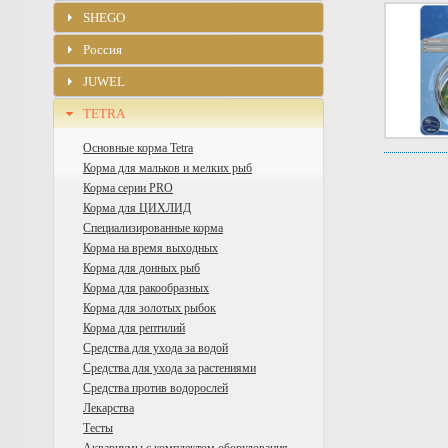
SHEGO
Россия
JUWEL
TETRA
Основные корма Tetra
Корма для мальков и мелких рыб
Корма серии PRO
Корма для ЦИХЛИД
Специализированные корма
Корма на время выходных
Корма для донных рыб
Корма для ракообразных
Корма для золотых рыбок
Корма для рептилий
Средства для ухода за водой
Средства для ухода за растениями
Средства против водорослей
Лекарства
Тесты