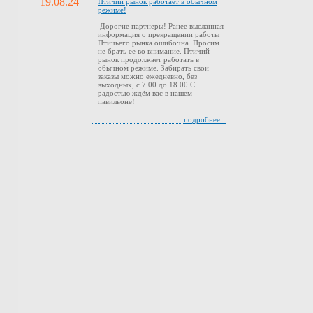
19.08.24
Птичий рынок работает в обычном
режиме!
Дорогие партнеры! Ранее высланная
информация о прекращении работы
Птичьего рынка ошибочна. Просим
не брать ее во внимание. Птичий
рынок продолжает работать в
обычном режиме. Забирать свои
заказы можно ежедневно, без
выходных, с 7.00 до 18.00 С
радостью ждём вас в нашем
павильоне!
подробнее...