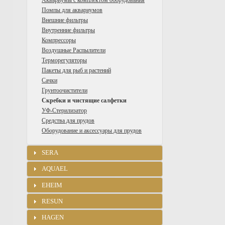
Аквариумы с комплектом оборудования
Помпы для аквариумов
Внешние фильтры
Внутренние фильтры
Компрессоры
Воздушные Распылители
Терморегуляторы
Пакеты для рыб и растений
Сачки
Грунтоочистители
Скребки и чистящие салфетки
УФ-Стерилизатор
Средства для прудов
Оборудование и аксессуары для прудов
SERA
AQUAEL
EHEIM
RESUN
HAGEN