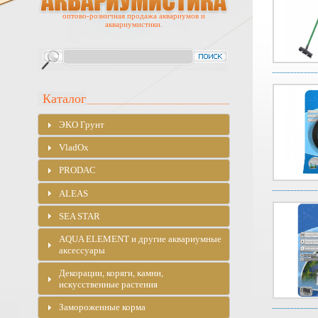
оптово-розничная продажа аквариумов и
аквариумистики.
Каталог
ЭKO Грунт
VladOx
PRODAC
ALEAS
SEA STAR
AQUA ELEMENT и другие аквариумные
аксессуары
Декорации, коряги, камни,
искусственные растения
Замороженные корма