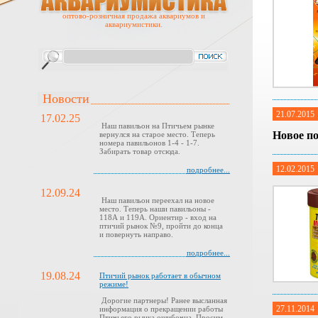
оптово-розничная продажа аквариумов и
аквариумистики.
Новости
21.07.2015
17.02.25
Наш павильон на Птичьем рынке
Новое по
вернулся на старое место. Теперь
номера павильонов 1-4 - 1-7.
Забирать товар отсюда.
12.02.2015
подробнее...
12.09.24
Наш павильон переехал на новое
место. Теперь наши павильоны -
118А и 119А. Ориентир - вход на
птичий рынок №9, пройти до конца
и повернуть направо.
подробнее...
19.08.24
Птичий рынок работает в обычном
режиме!
Дорогие партнеры! Ранее высланная
27.11.2014
информация о прекращении работы
Птичьего рынка ошибочна. Просим