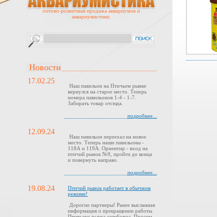
оптово-розничная продажа аквариумов и
аквариумистики.
Новости
17.02.25
Наш павильон на Птичьем рынке
вернулся на старое место. Теперь
номера павильонов 1-4 - 1-7.
Забирать товар отсюда.
подробнее...
12.09.24
Наш павильон переехал на новое
место. Теперь наши павильоны -
118А и 119А. Ориентир - вход на
птичий рынок №9, пройти до конца
и повернуть направо.
подробнее...
19.08.24
Птичий рынок работает в обычном
режиме!
Дорогие партнеры! Ранее высланная
информация о прекращении работы
Птичьего рынка ошибочна. Просим