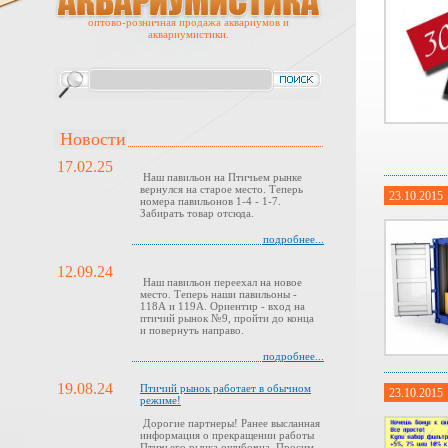
оптово-розничная продажа аквариумов и
аквариумистики.
Новости
17.02.25
Наш павильон на Птичьем рынке
вернулся на старое место. Теперь
23.10.2015
номера павильонов 1-4 - 1-7.
Забирать товар отсюда.
подробнее...
12.09.24
Наш павильон переехал на новое
место. Теперь наши павильоны -
118А и 119А. Ориентир - вход на
птичий рынок №9, пройти до конца
и повернуть направо.
подробнее...
19.08.24
Птичий рынок работает в обычном
23.10.2015
режиме!
Дорогие партнеры! Ранее высланная
информация о прекращении работы
Птичьего рынка ошибочна. Просим