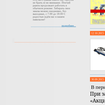
не брать ее во внимание. Птичий
рынок продолжает работать в
обычном режиме. Забирать свои
заказы можно ежедневно, без
выходных, с 7.00 до 18.00 С
радостью ждём вас в нашем
павильоне!
подробнее...
12.10.2015
30.09.2015
В пери
При з
«Акция