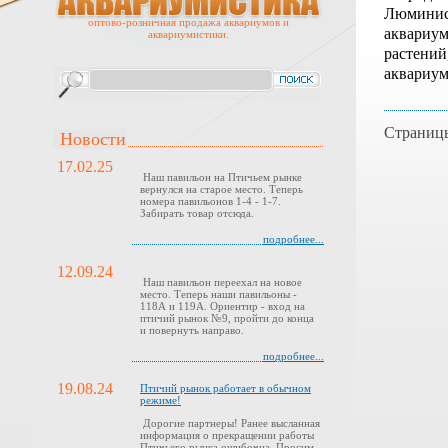
Люминис
оптово-розничная продажа аквариумов и
аквариум
аквариумистики.
растений
аквариум
Страниц
Новости
17.02.25
Наш павильон на Птичьем рынке
вернулся на старое место. Теперь
номера павильонов 1-4 - 1-7.
Забирать товар отсюда.
подробнее...
12.09.24
Наш павильон переехал на новое
место. Теперь наши павильоны -
118А и 119А. Ориентир - вход на
птичий рынок №9, пройти до конца
и повернуть направо.
подробнее...
19.08.24
Птичий рынок работает в обычном
режиме!
Дорогие партнеры! Ранее высланная
информация о прекращении работы
Птичьего рынка ошибочна. Просим