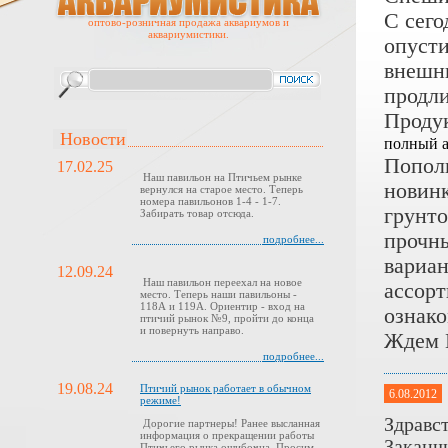
С сего
оптово-розничная продажа аквариумов и
аквариумистики.
опусти
внешни
продли
Проду
Новости
полный а
Пополн
17.02.25
Наш павильон на Птичьем рынке
новин
вернулся на старое место. Теперь
номера павильонов 1-4 - 1-7.
грунто
Забирать товар отсюда.
прочны
подробнее...
вариан
12.09.24
Наш павильон переехал на новое
ассорт
место. Теперь наши павильоны -
118А и 119А. Ориентир - вход на
ознако
птичий рынок №9, пройти до конца
и повернуть направо.
Ждем 
подробнее...
19.08.24
Птичий рынок работает в обычном
6.08.2012
режиме!
Здравст
Дорогие партнеры! Ранее высланная
информация о прекращении работы
Заканчи
Птичьего рынка ошибочна. Просим