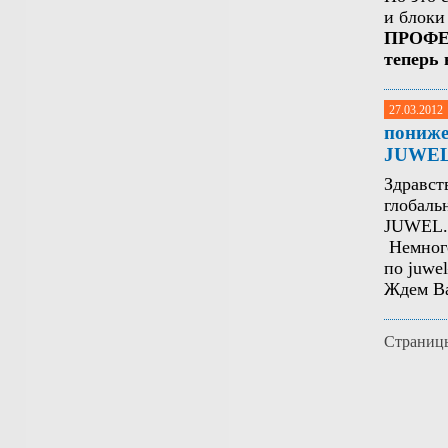
и блоки
ПРОФ
теперь
27.03.2012
пониже
JUWE
Здравст
глобаль
JUWEL
Немного
по
juwel
Ждем Ва
Страниц