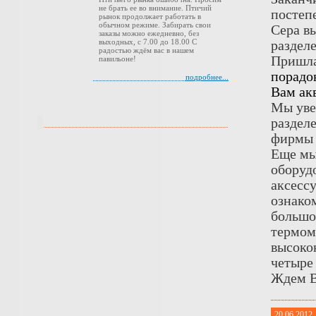
не брать ее во внимание. Птичий
постеп
рынок продолжает работать в
обычном режиме. Забирать свои
Сера в
заказы можно ежедневно, без
выходных, с 7.00 до 18.00 С
раздел
радостью ждём вас в нашем
Пришла
павильоне!
порадо
подробнее...
Вам ак
Мы уве
раздел
фирм
Еще мы
оборуд
аксесс
ознаком
большо
термом
высоко
четыре
Ждем В
20.06.2012