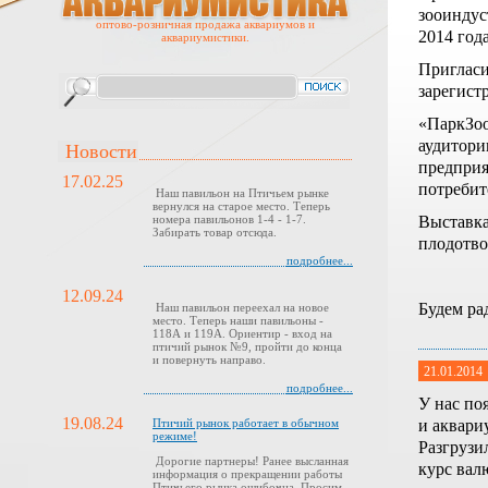
зооиндус
оптово-розничная продажа аквариумов и
2014 год
аквариумистики.
Пригласи
зарегист
«ПаркЗоо
аудитори
Новости
предприя
17.02.25
потребит
Наш павильон на Птичьем рынке
вернулся на старое место. Теперь
Выставка
номера павильонов 1-4 - 1-7.
Забирать товар отсюда.
плодотво
подробнее...
12.09.24
Будем ра
Наш павильон переехал на новое
место. Теперь наши павильоны -
118А и 119А. Ориентир - вход на
птичий рынок №9, пройти до конца
и повернуть направо.
21.01.2014
подробнее...
У нас по
19.08.24
и аквари
Птичий рынок работает в обычном
режиме!
Разгрузи
Дорогие партнеры! Ранее высланная
курс вал
информация о прекращении работы
Птичьего рынка ошибочна. Просим