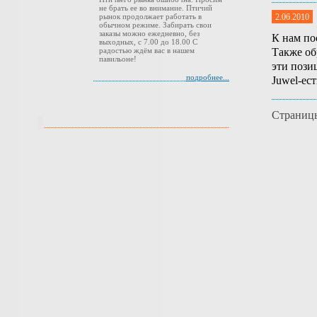
не брать ее во внимание. Птичий
рынок продолжает работать в
2.06.2010
обычном режиме. Забирать свои
заказы можно ежедневно, без
К нам по
выходных, с 7.00 до 18.00 С
Также об
радостью ждём вас в нашем
павильоне!
эти пози
подробнее...
Juwel-ес
Страниц