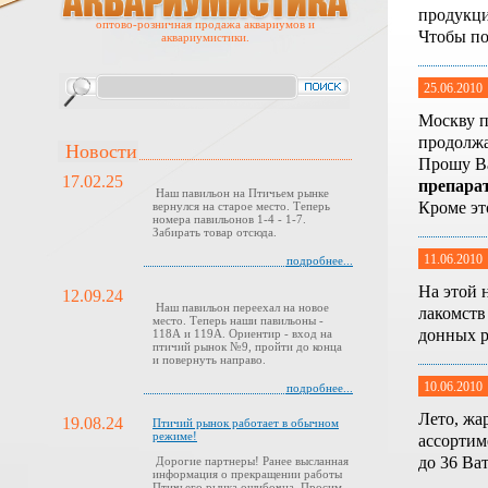
продукци
оптово-розничная продажа аквариумов и
Чтобы по
аквариумистики.
25.06.2010
Москву п
продолжа
Новости
Прошу Ва
17.02.25
препара
Наш павильон на Птичьем рынке
Кроме эт
вернулся на старое место. Теперь
номера павильонов 1-4 - 1-7.
Забирать товар отсюда.
11.06.2010
подробнее...
На этой 
12.09.24
Наш павильон переехал на новое
лакомств
место. Теперь наши павильоны -
донных р
118А и 119А. Ориентир - вход на
птичий рынок №9, пройти до конца
и повернуть направо.
10.06.2010
подробнее...
Лето, жа
19.08.24
Птичий рынок работает в обычном
режиме!
ассортим
до 36 Ва
Дорогие партнеры! Ранее высланная
информация о прекращении работы
Птичьего рынка ошибочна. Просим