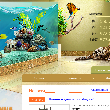
Контакты
550-
8 (800)
123-
8 (925)
972-
8 (495)
573-
8 (929)
О компани
Каталог
Контакты
До
Новости
Скачать прайс
Новинки декорации Медоса!
15.03.2017
Все подробности уточняйте у 
почту