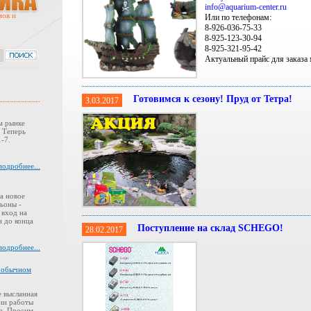
info@aquarium-center.ru
мов и
Или по телефонам:
8-926-036-75-33
8-925-123-30-94
8-925-321-95-42
Актуальный прайс для заказа 
Готовимся к сезону! Пруд от Тетра!
3.03.2017
м рынке
. Теперь
-7.
подробнее...
а новое
ьоны -
 вход на
 до конца
Поступление на склад SCHEGO!
28.02.2017
подробнее...
в обычном
 высланная
ии работы
а. Просим