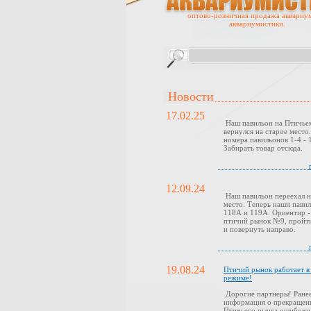
оптово-розничная продажа аквариу
аквариумистики.
Новости
17.02.25
Наш павильон на Птичье
вернулся на старое место
номера павильонов 1-4 - 1
Забирать товар отсюда.
12.09.24
Наш павильон переехал н
место. Теперь наши павил
118А и 119А. Ориентир -
птичий рынок №9, пройти
и повернуть направо.
19.08.24
Птичий рынок работает 
режиме!
Дорогие партнеры! Ранее
информация о прекращен
Птичьего рынка ошибочн