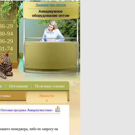
Аквариумы оптом
Аквариумное
оборудование оптом
36-29
30-94
36-29
01-74
и
Оптовикам
Полезные ссылки
ставка
Новости
 «Оптовая продажа Аквариумистики»
вашего менеджера, либо по запросу на