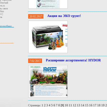
 Птичий
ть в
ть свои
 без
0 С
Акция на ЭКО грунт!
20.02.2017
ем
подробнее...
Расширение ассортимента! HYDOR
7.02.2017
1
2
3
4
5
6
7
8
10
11
12
13
14
15
16
17
18
19
2
Страницы:
[9]