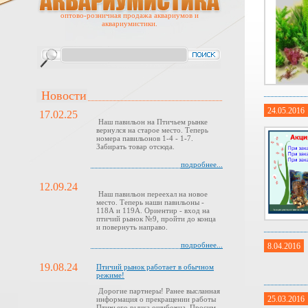
оптово-розничная продажа аквариумов и
аквариумистики.
Новости
24.05.2016
17.02.25
Наш павильон на Птичьем рынке
вернулся на старое место. Теперь
номера павильонов 1-4 - 1-7.
Забирать товар отсюда.
подробнее...
12.09.24
Наш павильон переехал на новое
место. Теперь наши павильоны -
118А и 119А. Ориентир - вход на
птичий рынок №9, пройти до конца
и повернуть направо.
подробнее...
8.04.2016
19.08.24
Птичий рынок работает в обычном
режиме!
Дорогие партнеры! Ранее высланная
25.03.2016
информация о прекращении работы
Птичьего рынка ошибочна. Просим