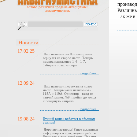
производ
оптово-розничная продажа аквариумов и
Различн
аквариумистики.
Так же в
Новости
17.02.25
Наш павильон на Птичьем рынке
вернулся на старое место. Теперь
номера павильонов 1-4 - 1-7.
Забирать товар отсюда.
подробнее...
12.09.24
Наш павильон переехал на новое
место. Теперь наши павильоны -
118А и 119А. Ориентир - вход на
птичий рынок №9, пройти до конца
и повернуть направо.
подробнее...
19.08.24
Птичий рынок работает в обычном
режиме!
Дорогие партнеры! Ранее высланная
информация о прекращении работы
Птичьего рынка ошибочна. Просим