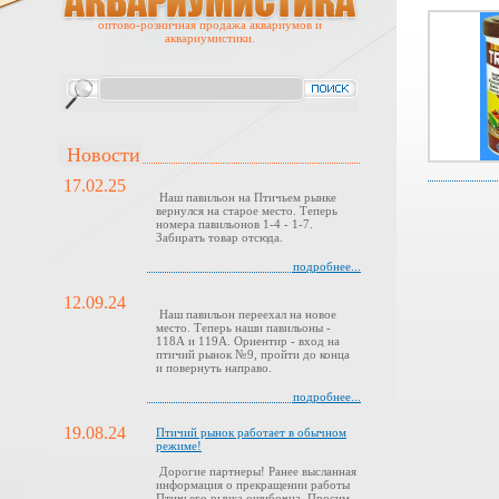
оптово-розничная продажа аквариумов и
аквариумистики.
Новости
17.02.25
Наш павильон на Птичьем рынке
вернулся на старое место. Теперь
номера павильонов 1-4 - 1-7.
Забирать товар отсюда.
подробнее...
12.09.24
Наш павильон переехал на новое
место. Теперь наши павильоны -
118А и 119А. Ориентир - вход на
птичий рынок №9, пройти до конца
и повернуть направо.
подробнее...
19.08.24
Птичий рынок работает в обычном
режиме!
Дорогие партнеры! Ранее высланная
информация о прекращении работы
Птичьего рынка ошибочна. Просим