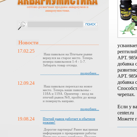
оптово-розничная продажа аквариумов и
аквариумистики.
Новости
усваивае
17.02.25
рептилий
Наш павильон на Птичьем рынке
АРТ. 985
вернулся на старое место. Теперь
номера павильонов 1-4 - 1-7.
добавка 
Забирать товар отсюда.
развитию
подробнее...
АРТ. 985
добавка 
12.09.24
Наш павильон переехал на новое
Способст
место. Теперь наши павильоны -
черепах.
118А и 119А. Ориентир - вход на
птичий рынок №9, пройти до конца
и повернуть направо.
Если у в
подробнее...
center.ru
Можете п
19.08.24
Птичий рынок работает в обычном
режиме!
Дорогие партнеры! Ранее высланная
информация о прекращении работы
Птичьего рынка ошибочна. Просим