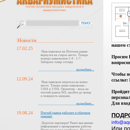
оптово-розничная продажа аквариумов и
аквариумистики.
Новости
нашем ст
17.02.25
Наш павильон на Птичьем рынке
вернулся на старое место. Теперь
Просим В
номера павильонов 1-4 - 1-7.
вопросов
Забирать товар отсюда.
подробнее...
Чтобы не
12.09.24
ссылке:
Наш павильон переехал на новое
место. Теперь наши павильоны -
118А и 119А. Ориентир - вход на
Пройдите
птичий рынок №9, пройти до конца
и повернуть направо.
персона
Для вход
подробнее...
19.08.24
Птичий рынок работает в обычном
ПОДР
режиме!
info@aqu
Дорогие партнеры! Ранее высланная
информация о прекращении работы
Или п
Птичьего рынка ошибочна. Просим