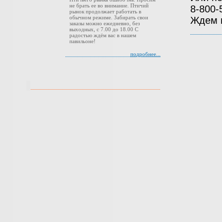
не брать ее во внимание. Птичий
8-800
рынок продолжает работать в
обычном режиме. Забирать свои
Ждем 
заказы можно ежедневно, без
выходных, с 7.00 до 18.00 С
радостью ждём вас в нашем
павильоне!
подробнее...