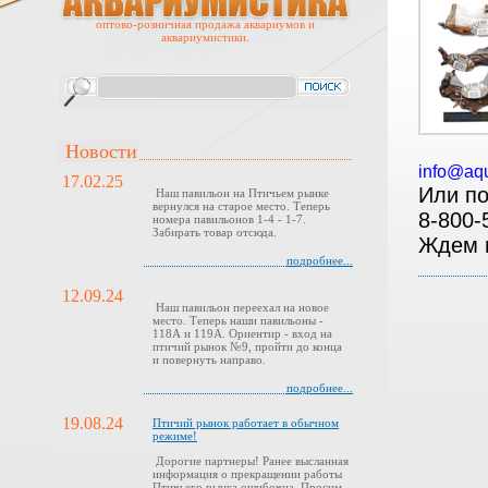
оптово-розничная продажа аквариумов и
аквариумистики.
Новости
info@aqu
17.02.25
Или п
Наш павильон на Птичьем рынке
вернулся на старое место. Теперь
8-800
номера павильонов 1-4 - 1-7.
Забирать товар отсюда.
Ждем 
подробнее...
12.09.24
Наш павильон переехал на новое
место. Теперь наши павильоны -
118А и 119А. Ориентир - вход на
птичий рынок №9, пройти до конца
и повернуть направо.
подробнее...
19.08.24
Птичий рынок работает в обычном
режиме!
Дорогие партнеры! Ранее высланная
информация о прекращении работы
Птичьего рынка ошибочна. Просим