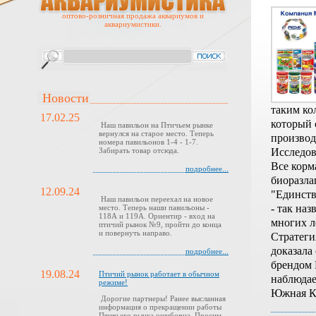
оптово-розничная продажа аквариумов и
аквариумистики.
Новости
таким ко
17.02.25
который 
Наш павильон на Птичьем рынке
вернулся на старое место. Теперь
производ
номера павильонов 1-4 - 1-7.
Исследов
Забирать товар отсюда.
Все корм
подробнее...
биоразла
12.09.24
"Единств
Наш павильон переехал на новое
- так на
место. Теперь наши павильоны -
118А и 119А. Ориентир - вход на
многих л
птичий рынок №9, пройти до конца
и повернуть направо.
Стратеги
доказала
подробнее...
брендом P
19.08.24
Птичий рынок работает в обычном
наблюдае
режиме!
Южная Ко
Дорогие партнеры! Ранее высланная
информация о прекращении работы
Птичьего рынка ошибочна. Просим