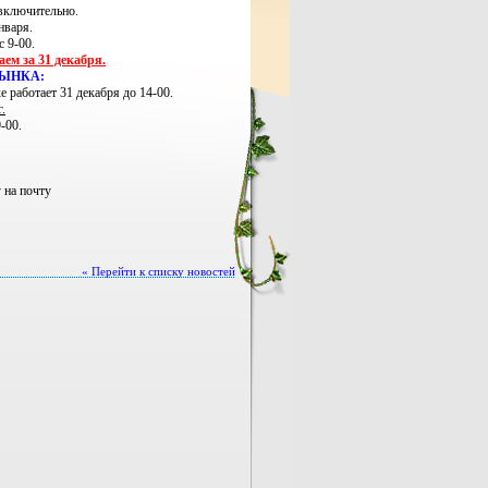
 включительно.
нваря.
с 9-00.
аем за 31 декабря.
РЫНКА:
 работает 31 декабря до 14-00.
.
-00.
у на почту
« Перейти к списку новостей