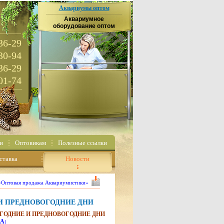
Аквариумы оптом
Аквариумное
оборудование оптом
36-29
30-94
36-29
01-74
и
Оптовикам
Полезные ссылки
ставка
Новости
 «Оптовая продажа Аквариумистики»
И ПРЕДНОВОГОДНИЕ ДНИ
ОГОДНИЕ И ПРЕДНОВОГОДНИЕ ДНИ
А: