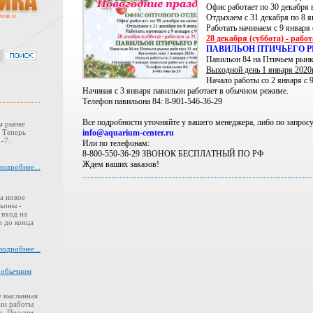
Офис работает по 30 декабря
мов и
Отдыхаем с 31 декабря по 8 я
Работать начинаем с 9 января 
28 декабря (суббота) - работ
ПАВИЛЬОН ПТИЧЬЕГО 
Павильон 84 на Птичьем рынке
Выходной день 1 января 2020г
Начало работы со 2 января с 9
Начиная с 3 января павильон работает в обычном режиме.
Телефон павильона 84: 8-901-546-36-29
Все подробности уточняйте у вашего менеджера, либо по запрос
м рынке
. Теперь
info@aquarium-center.ru
-7.
Или по телефонам:
8-800-550-36-29 ЗВОНОК БЕСПЛАТНЫЙ ПО РФ
Ждем ваших заказов!
подробнее...
а новое
ьоны -
 вход на
 до конца
подробнее...
в обычном
 высланная
ии работы
а. Просим