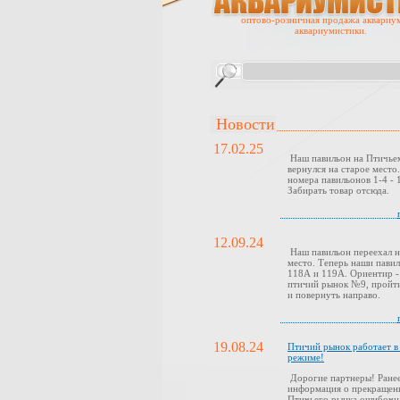
оптово-розничная продажа аквариу
аквариумистики.
Новости
17.02.25
Наш павильон на Птичье
вернулся на старое место
номера павильонов 1-4 - 1
Забирать товар отсюда.
12.09.24
Наш павильон переехал н
место. Теперь наши павил
118А и 119А. Ориентир -
птичий рынок №9, пройти
и повернуть направо.
19.08.24
Птичий рынок работает 
режиме!
Дорогие партнеры! Ранее
информация о прекращен
Птичьего рынка ошибочн