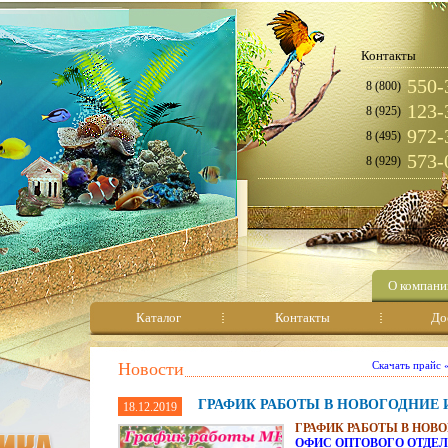
Контакты
550-
8 (800)
123-
8 (925)
972-
8 (495)
573-
8 (929)
О компани
Каталог
Контакты
До
Новости
Скачать прайс
ГРАФИК РАБОТЫ В НОВОГОДНИЕ 
18.12.2019
ГРАФИК РАБОТЫ В НОВ
ОФИС ОПТОВОГО ОТДЕЛ